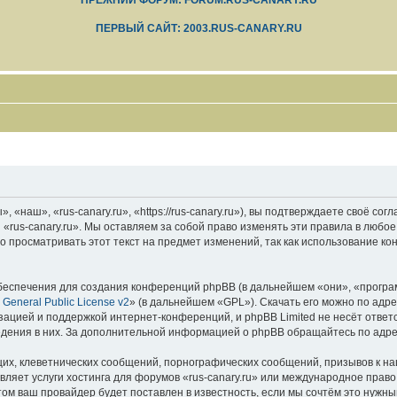
ПРЕЖНИЙ ФОРУМ: FORUM.RUS-CANARY.RU
ПЕРВЫЙ САЙТ: 2003.RUS-CANARY.RU
 «наш», «rus-canary.ru», «https://rus-canary.ru»), вы подтверждаете своё со
 «rus-canary.ru». Мы оставляем за собой право изменять эти правила в любое
 просматривать этот текст на предмет изменений, так как использование ко
еспечения для создания конференций phpBB (в дальнейшем «они», «програ
General Public License v2
» (в дальнейшем «GPL»). Скачать его можно по адр
зацией и поддержкой интернет-конференций, и phpBB Limited не несёт ответ
ведения в них. За дополнительной информацией о phpBB обращайтесь по адр
их, клеветнических сообщений, порнографических сообщений, призывов к на
вляет услуги хостинга для форумов «rus-canary.ru» или международное прав
м ваш провайдер будет поставлен в известность, если мы сочтём это нужны