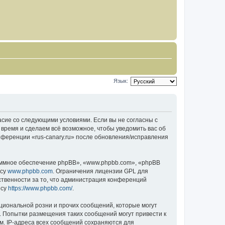
Язык:
гласие со следующими условиями. Если вы не согласны с
 время и сделаем всё возможное, чтобы уведомить вас об
нференции «rus-canary.ru» после обновления/исправления
ммное обеспечение phpBB», «www.phpbb.com», «phpBB
есу
www.phpbb.com
. Ограничения лицензии GPL для
ственности за то, что администрация конференций
есу
https://www.phpbb.com/
.
циональной розни и прочих сообщений, которые могут
о. Попытки размещения таких сообщений могут привести к
м. IP-адреса всех сообщений сохраняются для