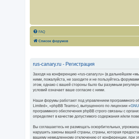
FAQ
Список форумов
rus-canary.ru - Регистрация
Заходя на конференцию «rus-canary.ru» (в дальнейшем «мы»,
ними, пожалуйста, не заходите и не пользуйтесь форумами
этом, однако с вашей стороны было бы разумным регулярно
условий означает ваше согласие с ними.
Наши форумы работают под управлением программного об
Limited», «phpBB Teams»), выпущенного по лицензии «
GNU 
программного обеспечения phpBB строго связаны с органи
определяет в качестве допустимого содержания и/или по
Вы соглашаетесь не размещать оскорбительных, угрожающ
нарушить законы вашей страны, страны, которая предоста
вашему немедленному отключению от конференции, при это