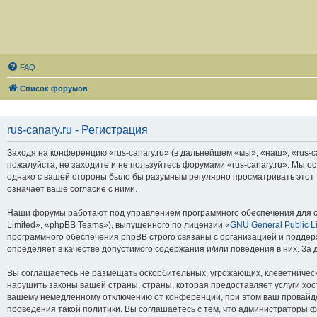
FAQ
Список форумов
rus-canary.ru - Регистрация
Заходя на конференцию «rus-canary.ru» (в дальнейшем «мы», «наш», «rus-can
пожалуйста, не заходите и не пользуйтесь форумами «rus-canary.ru». Мы о
однако с вашей стороны было бы разумным регулярно просматривать этот т
означает ваше согласие с ними.
Наши форумы работают под управлением программного обеспечения для с
Limited», «phpBB Teams»), выпущенного по лицензии «
GNU General Public L
программного обеспечения phpBB строго связаны с организацией и поддерж
определяет в качестве допустимого содержания и/или поведения в них. З
Вы соглашаетесь не размещать оскорбительных, угрожающих, клеветническ
нарушить законы вашей страны, страны, которая предоставляет услуги хос
вашему немедленному отключению от конференции, при этом ваш провайдер
проведения такой политики. Вы соглашаетесь с тем, что администраторы ф