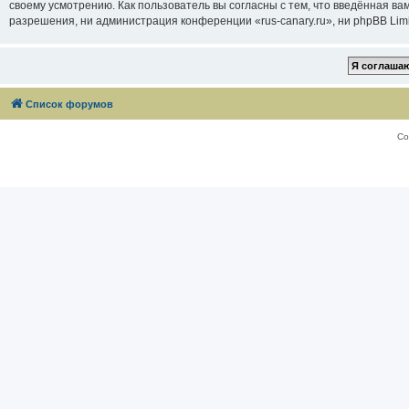
своему усмотрению. Как пользователь вы согласны с тем, что введённая в
разрешения, ни администрация конференции «rus-canary.ru», ни phpBB Limi
Список форумов
Со