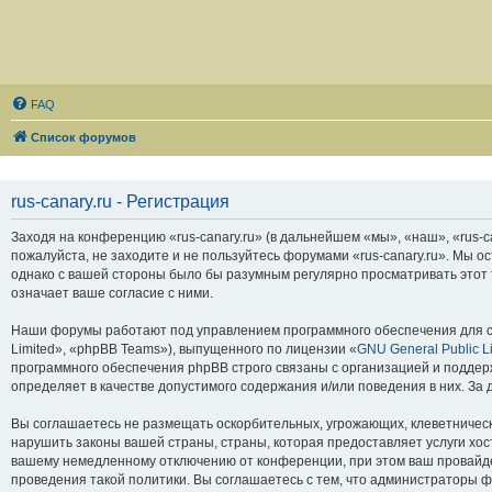
FAQ
Список форумов
rus-canary.ru - Регистрация
Заходя на конференцию «rus-canary.ru» (в дальнейшем «мы», «наш», «rus-can
пожалуйста, не заходите и не пользуйтесь форумами «rus-canary.ru». Мы о
однако с вашей стороны было бы разумным регулярно просматривать этот т
означает ваше согласие с ними.
Наши форумы работают под управлением программного обеспечения для с
Limited», «phpBB Teams»), выпущенного по лицензии «
GNU General Public L
программного обеспечения phpBB строго связаны с организацией и поддерж
определяет в качестве допустимого содержания и/или поведения в них. З
Вы соглашаетесь не размещать оскорбительных, угрожающих, клеветническ
нарушить законы вашей страны, страны, которая предоставляет услуги хос
вашему немедленному отключению от конференции, при этом ваш провайдер
проведения такой политики. Вы соглашаетесь с тем, что администраторы ф