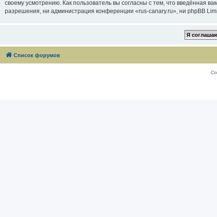
своему усмотрению. Как пользователь вы согласны с тем, что введённая в
разрешения, ни администрация конференции «rus-canary.ru», ни phpBB Limi
Список форумов
Со