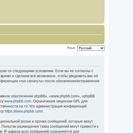
Язык:
гласие со следующими условиями. Если вы не согласны с
 время и сделаем всё возможное, чтобы уведомить вас об
нференции «rus-canary.ru» после обновления/исправления
ммное обеспечение phpBB», «www.phpbb.com», «phpBB
есу
www.phpbb.com
. Ограничения лицензии GPL для
ственности за то, что администрация конференций
есу
https://www.phpbb.com/
.
циональной розни и прочих сообщений, которые могут
о. Попытки размещения таких сообщений могут привести к
м. IP-адреса всех сообщений сохраняются для