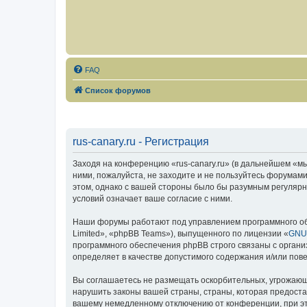
FAQ
Список форумов
rus-canary.ru - Регистрация
Заходя на конференцию «rus-canary.ru» (в дальнейшем «мы»,
ними, пожалуйста, не заходите и не пользуйтесь форумами
этом, однако с вашей стороны было бы разумным регулярно
условий означает ваше согласие с ними.
Наши форумы работают под управлением программного об
Limited», «phpBB Teams»), выпущенного по лицензии «
GNU 
программного обеспечения phpBB строго связаны с органи
определяет в качестве допустимого содержания и/или по
Вы соглашаетесь не размещать оскорбительных, угрожающ
нарушить законы вашей страны, страны, которая предоста
вашему немедленному отключению от конференции, при это