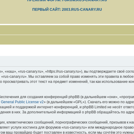
ПРЕЖНИЙ ФОРУМ: FORUM.RUS-CANARY.RU
ПЕРВЫЙ САЙТ: 2003.RUS-CANARY.RU
 «наш», «rus-canary.ru», «https://rus-canary.ru»), вы подтверждаете своё со
 «rus-canary.ru». Мы оставляем за собой право изменять эти правила в любое
 просматривать этот текст на предмет изменений, так как использование ко
еспечения для создания конференций phpBB (в дальнейшем «они», «програ
General Public License v2
» (в дальнейшем «GPL»). Скачать его можно по адр
зацией и поддержкой интернет-конференций, и phpBB Limited не несёт ответ
ведения в них. За дополнительной информацией о phpBB обращайтесь по адр
их, клеветнических сообщений, порнографических сообщений, призывов к на
вляет услуги хостинга для форумов «rus-canary.ru» или международное прав
м ваш провайдер будет поставлен в известность, если мы сочтём это нужны