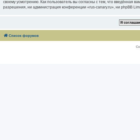
своему усмотрению. Как пользователь вы согласны с тем, что введённая в
разрешения, ни администрация конференции «rus-canary.ru», ни phpBB Limi
Список форумов
Со