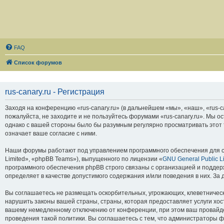
FAQ
Список форумов
rus-canary.ru - Регистрация
Заходя на конференцию «rus-canary.ru» (в дальнейшем «мы», «наш», «rus-can
пожалуйста, не заходите и не пользуйтесь форумами «rus-canary.ru». Мы о
однако с вашей стороны было бы разумным регулярно просматривать этот т
означает ваше согласие с ними.
Наши форумы работают под управлением программного обеспечения для с
Limited», «phpBB Teams»), выпущенного по лицензии «
GNU General Public L
программного обеспечения phpBB строго связаны с организацией и поддерж
определяет в качестве допустимого содержания и/или поведения в них. З
Вы соглашаетесь не размещать оскорбительных, угрожающих, клеветническ
нарушить законы вашей страны, страны, которая предоставляет услуги хос
вашему немедленному отключению от конференции, при этом ваш провайдер
проведения такой политики. Вы соглашаетесь с тем, что администраторы ф