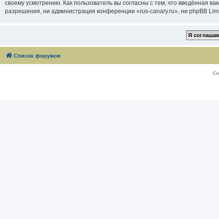
своему усмотрению. Как пользователь вы согласны с тем, что введённая в
разрешения, ни администрация конференции «rus-canary.ru», ни phpBB Limi
Список форумов
Со