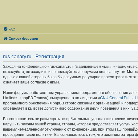
FAQ
Список форумов
rus-canary.ru - Регистрация
Заходя на конференцию «rus-canary.ru» (в дальнейшем «мы», «наш», «rus-can
пожалуйста, не заходите и не пользуйтесь форумами «rus-canary.ru». Мы о
однако с вашей стороны было бы разумным регулярно просматривать этот т
означает ваше согласие с ними.
Наши форумы работают под управлением программного обеспечения для с
Limited», «phpBB Teams»), выпущенного по лицензии «
GNU General Public L
программного обеспечения phpBB строго связаны с организацией и поддерж
определяет в качестве допустимого содержания и/или поведения в них. З
Вы соглашаетесь не размещать оскорбительных, угрожающих, клеветническ
нарушить законы вашей страны, страны, которая предоставляет услуги хос
вашему немедленному отключению от конференции, при этом ваш провайдер
проведения такой политики. Вы соглашаетесь с тем, что администраторы ф