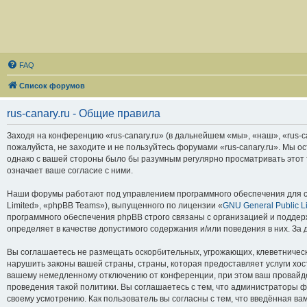
FAQ
Список форумов
rus-canary.ru - Общие правила
Заходя на конференцию «rus-canary.ru» (в дальнейшем «мы», «наш», «rus-can
пожалуйста, не заходите и не пользуйтесь форумами «rus-canary.ru». Мы о
однако с вашей стороны было бы разумным регулярно просматривать этот т
означает ваше согласие с ними.
Наши форумы работают под управлением программного обеспечения для с
Limited», «phpBB Teams»), выпущенного по лицензии «
GNU General Public L
программного обеспечения phpBB строго связаны с организацией и поддерж
определяет в качестве допустимого содержания и/или поведения в них. З
Вы соглашаетесь не размещать оскорбительных, угрожающих, клеветническ
нарушить законы вашей страны, страны, которая предоставляет услуги хос
вашему немедленному отключению от конференции, при этом ваш провайдер
проведения такой политики. Вы соглашаетесь с тем, что администраторы ф
своему усмотрению. Как пользователь вы согласны с тем, что введённая в