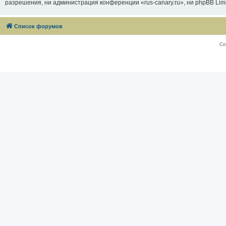
разрешения, ни администрация конференции «rus-canary.ru», ни phpBB Limi
Список форумов
Со