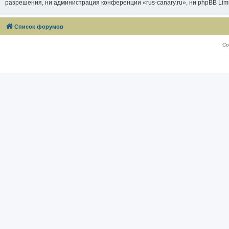
разрешения, ни администрация конференции «rus-canary.ru», ни phpBB Limi
Список форумов
Со