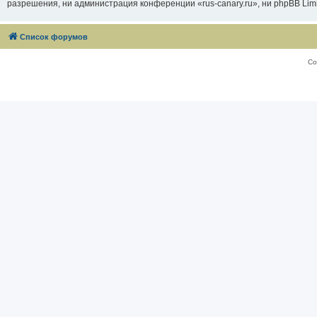
разрешения, ни администрация конференции «rus-canary.ru», ни phpBB Limi
Список форумов
Со