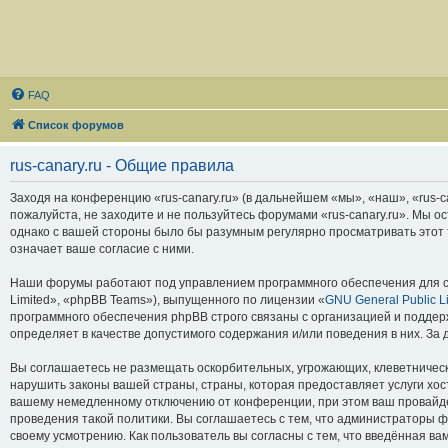
FAQ
Список форумов
rus-canary.ru - Общие правила
Заходя на конференцию «rus-canary.ru» (в дальнейшем «мы», «наш», «rus-can
пожалуйста, не заходите и не пользуйтесь форумами «rus-canary.ru». Мы о
однако с вашей стороны было бы разумным регулярно просматривать этот т
означает ваше согласие с ними.
Наши форумы работают под управлением программного обеспечения для с
Limited», «phpBB Teams»), выпущенного по лицензии «
GNU General Public L
программного обеспечения phpBB строго связаны с организацией и поддерж
определяет в качестве допустимого содержания и/или поведения в них. З
Вы соглашаетесь не размещать оскорбительных, угрожающих, клеветническ
нарушить законы вашей страны, страны, которая предоставляет услуги хос
вашему немедленному отключению от конференции, при этом ваш провайдер
проведения такой политики. Вы соглашаетесь с тем, что администраторы ф
своему усмотрению. Как пользователь вы согласны с тем, что введённая в