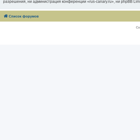
разрешения, ни администрация конференции «rus-canary.ru», ни phpBB Limi
Список форумов
Со