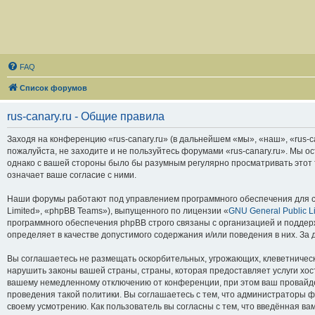
FAQ
Список форумов
rus-canary.ru - Общие правила
Заходя на конференцию «rus-canary.ru» (в дальнейшем «мы», «наш», «rus-can
пожалуйста, не заходите и не пользуйтесь форумами «rus-canary.ru». Мы о
однако с вашей стороны было бы разумным регулярно просматривать этот т
означает ваше согласие с ними.
Наши форумы работают под управлением программного обеспечения для с
Limited», «phpBB Teams»), выпущенного по лицензии «
GNU General Public L
программного обеспечения phpBB строго связаны с организацией и поддерж
определяет в качестве допустимого содержания и/или поведения в них. З
Вы соглашаетесь не размещать оскорбительных, угрожающих, клеветническ
нарушить законы вашей страны, страны, которая предоставляет услуги хос
вашему немедленному отключению от конференции, при этом ваш провайдер
проведения такой политики. Вы соглашаетесь с тем, что администраторы ф
своему усмотрению. Как пользователь вы согласны с тем, что введённая в