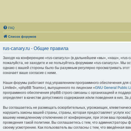
FAQ
Список форумов
rus-canary.ru - Общие правила
Заходя на конференцию «rus-canary.ru» (в дальнейшем «мы», «наш», «rus-can
пожалуйста, не заходите и не пользуйтесь форумами «rus-canary.ru». Мы о
однако с вашей стороны было бы разумным регулярно просматривать этот т
означает ваше согласие с ними.
Наши форумы работают под управлением программного обеспечения для с
Limited», «phpBB Teams»), выпущенного по лицензии «
GNU General Public L
программного обеспечения phpBB строго связаны с организацией и поддерж
определяет в качестве допустимого содержания и/или поведения в них. З
Вы соглашаетесь не размещать оскорбительных, угрожающих, клеветническ
нарушить законы вашей страны, страны, которая предоставляет услуги хос
вашему немедленному отключению от конференции, при этом ваш провайдер
проведения такой политики. Вы соглашаетесь с тем, что администраторы ф
своему усмотрению. Как пользователь вы согласны с тем, что введённая в