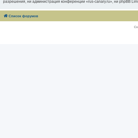
разрешения, ни администрация конференции «rus-canary.ru», ни phpBB Limi
Список форумов
Со