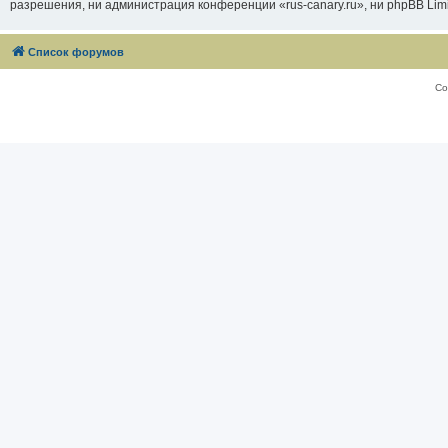
разрешения, ни администрация конференции «rus-canary.ru», ни phpBB Limi
Список форумов
Со