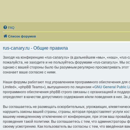
FAQ
Список форумов
rus-canary.ru - Общие правила
Заходя на конференцию «rus-canary.ru» (в дальнейшем «мы», «наш», «rus-can
пожалуйста, не заходите и не пользуйтесь форумами «rus-canary.ru». Мы о
однако с вашей стороны было бы разумным регулярно просматривать этот т
означает ваше согласие с ними.
Наши форумы работают под управлением программного обеспечения для с
Limited», «phpBB Teams»), выпущенного по лицензии «
GNU General Public L
программного обеспечения phpBB строго связаны с организацией и поддерж
определяет в качестве допустимого содержания и/или поведения в них. З
Вы соглашаетесь не размещать оскорбительных, угрожающих, клеветническ
нарушить законы вашей страны, страны, которая предоставляет услуги хос
вашему немедленному отключению от конференции, при этом ваш провайдер
проведения такой политики. Вы соглашаетесь с тем, что администраторы ф
своему усмотрению. Как пользователь вы согласны с тем, что введённая в