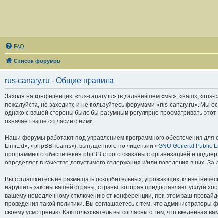
FAQ
Список форумов
rus-canary.ru - Общие правила
Заходя на конференцию «rus-canary.ru» (в дальнейшем «мы», «наш», «rus-can
пожалуйста, не заходите и не пользуйтесь форумами «rus-canary.ru». Мы о
однако с вашей стороны было бы разумным регулярно просматривать этот т
означает ваше согласие с ними.
Наши форумы работают под управлением программного обеспечения для с
Limited», «phpBB Teams»), выпущенного по лицензии «
GNU General Public L
программного обеспечения phpBB строго связаны с организацией и поддерж
определяет в качестве допустимого содержания и/или поведения в них. З
Вы соглашаетесь не размещать оскорбительных, угрожающих, клеветническ
нарушить законы вашей страны, страны, которая предоставляет услуги хос
вашему немедленному отключению от конференции, при этом ваш провайдер
проведения такой политики. Вы соглашаетесь с тем, что администраторы ф
своему усмотрению. Как пользователь вы согласны с тем, что введённая в