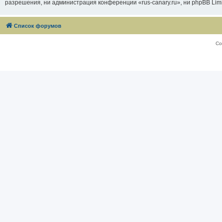
разрешения, ни администрация конференции «rus-canary.ru», ни phpBB Limi
Список форумов
Со