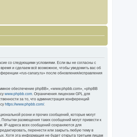
гласие со следующими условиями. Если вы не согласны с
 время и сделаем всё возможное, чтобы уведомить вас об
нференции «rus-canary.ru» после обновления/исправления
ммное обеспечение phpBB», «www.phpbb.com», «phpBB
есу
www.phpbb.com
. Ограничения лицензии GPL для
ственности за то, что администрация конференций
есу
https://www.phpbb.com/
.
циональной розни и прочих сообщений, которые могут
о. Попытки размещения таких сообщений могут привести к
м. IP-адреса всех сообщений сохраняются для
тредактировать, перенести или закрыть любую тему в
ных. Хотя эта информация не будет открыта третьим лицам