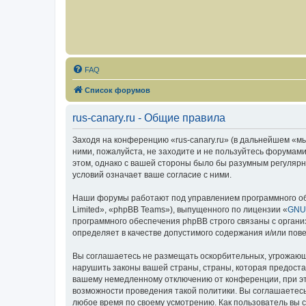
FAQ
Список форумов
rus-canary.ru - Общие правила
Заходя на конференцию «rus-canary.ru» (в дальнейшем «мы»,
ними, пожалуйста, не заходите и не пользуйтесь форумами
этом, однако с вашей стороны было бы разумным регулярно
условий означает ваше согласие с ними.
Наши форумы работают под управлением программного об
Limited», «phpBB Teams»), выпущенного по лицензии «
GNU 
программного обеспечения phpBB строго связаны с органи
определяет в качестве допустимого содержания и/или по
Вы соглашаетесь не размещать оскорбительных, угрожающ
нарушить законы вашей страны, страны, которая предоста
вашему немедленному отключению от конференции, при это
возможности проведения такой политики. Вы соглашаетесь 
любое время по своему усмотрению. Как пользователь вы 