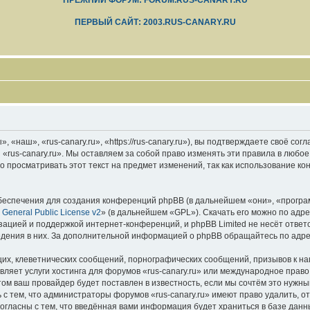
ПРЕЖНИЙ ФОРУМ: FORUM.RUS-CANARY.RU
ПЕРВЫЙ САЙТ: 2003.RUS-CANARY.RU
 «наш», «rus-canary.ru», «https://rus-canary.ru»), вы подтверждаете своё со
 «rus-canary.ru». Мы оставляем за собой право изменять эти правила в любое
 просматривать этот текст на предмет изменений, так как использование ко
еспечения для создания конференций phpBB (в дальнейшем «они», «програ
General Public License v2
» (в дальнейшем «GPL»). Скачать его можно по адр
зацией и поддержкой интернет-конференций, и phpBB Limited не несёт ответ
ведения в них. За дополнительной информацией о phpBB обращайтесь по адр
их, клеветнических сообщений, порнографических сообщений, призывов к на
вляет услуги хостинга для форумов «rus-canary.ru» или международное прав
м ваш провайдер будет поставлен в известность, если мы сочтём это нужны
с тем, что администраторы форумов «rus-canary.ru» имеют право удалить, о
согласны с тем, что введённая вами информация будет храниться в базе дан