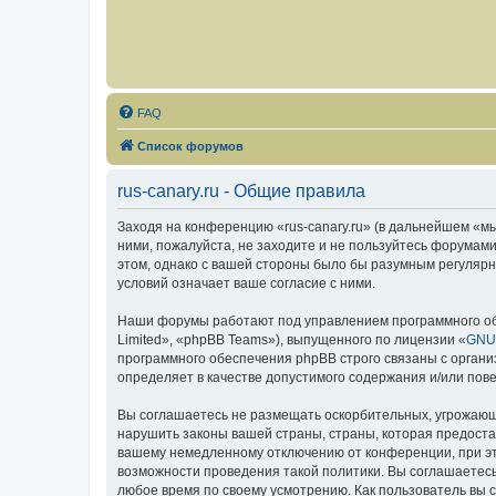
FAQ
Список форумов
rus-canary.ru - Общие правила
Заходя на конференцию «rus-canary.ru» (в дальнейшем «мы»,
ними, пожалуйста, не заходите и не пользуйтесь форумами
этом, однако с вашей стороны было бы разумным регулярно
условий означает ваше согласие с ними.
Наши форумы работают под управлением программного об
Limited», «phpBB Teams»), выпущенного по лицензии «
GNU 
программного обеспечения phpBB строго связаны с органи
определяет в качестве допустимого содержания и/или по
Вы соглашаетесь не размещать оскорбительных, угрожающ
нарушить законы вашей страны, страны, которая предоста
вашему немедленному отключению от конференции, при это
возможности проведения такой политики. Вы соглашаетесь 
любое время по своему усмотрению. Как пользователь вы 