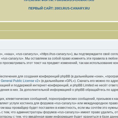
ПРЕЖНИЙ ФОРУМ: FORUM.RUS-CANARY.RU
ПЕРВЫЙ САЙТ: 2003.RUS-CANARY.RU
 «наш», «rus-canary.ru», «https://rus-canary.ru»), вы подтверждаете своё со
 «rus-canary.ru». Мы оставляем за собой право изменять эти правила в любое
 просматривать этот текст на предмет изменений, так как использование ко
еспечения для создания конференций phpBB (в дальнейшем «они», «програ
General Public License v2
» (в дальнейшем «GPL»). Скачать его можно по адр
зацией и поддержкой интернет-конференций, и phpBB Limited не несёт ответ
ведения в них. За дополнительной информацией о phpBB обращайтесь по адр
их, клеветнических сообщений, порнографических сообщений, призывов к на
вляет услуги хостинга для форумов «rus-canary.ru» или международное прав
м ваш провайдер будет поставлен в известность, если мы сочтём это нужны
с тем, что администраторы форумов «rus-canary.ru» имеют право удалить, о
согласны с тем, что введённая вами информация будет храниться в базе дан