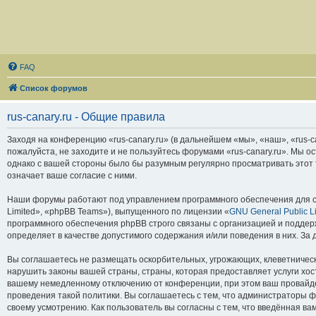
FAQ
Список форумов
rus-canary.ru - Общие правила
Заходя на конференцию «rus-canary.ru» (в дальнейшем «мы», «наш», «rus-can
пожалуйста, не заходите и не пользуйтесь форумами «rus-canary.ru». Мы о
однако с вашей стороны было бы разумным регулярно просматривать этот т
означает ваше согласие с ними.
Наши форумы работают под управлением программного обеспечения для с
Limited», «phpBB Teams»), выпущенного по лицензии «
GNU General Public L
программного обеспечения phpBB строго связаны с организацией и поддерж
определяет в качестве допустимого содержания и/или поведения в них. З
Вы соглашаетесь не размещать оскорбительных, угрожающих, клеветническ
нарушить законы вашей страны, страны, которая предоставляет услуги хос
вашему немедленному отключению от конференции, при этом ваш провайдер
проведения такой политики. Вы соглашаетесь с тем, что администраторы ф
своему усмотрению. Как пользователь вы согласны с тем, что введённая в