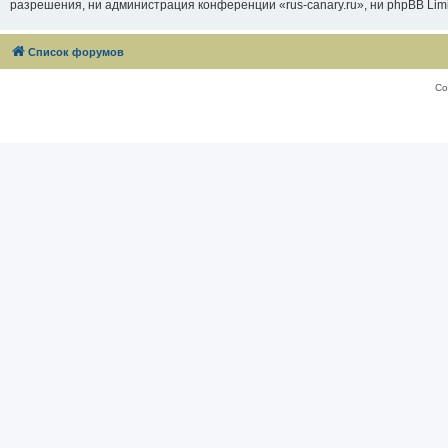
разрешения, ни администрация конференции «rus-canary.ru», ни phpBB Limi
Список форумов
Со