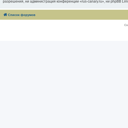
разрешения, ни администрация конференции «rus-canary.ru», ни phpBB Limi
Список форумов
Со