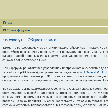
FAQ
Список форумов
rus-canary.ru - Общие правила
Заходя на конференцию «rus-canary.ru» (в дальнейшем «мы», «наш», «rus-can
пожалуйста, не заходите и не пользуйтесь форумами «rus-canary.ru». Мы о
однако с вашей стороны было бы разумным регулярно просматривать этот т
означает ваше согласие с ними.
Наши форумы работают под управлением программного обеспечения для с
Limited», «phpBB Teams»), выпущенного по лицензии «
GNU General Public L
программного обеспечения phpBB строго связаны с организацией и поддерж
определяет в качестве допустимого содержания и/или поведения в них. З
Вы соглашаетесь не размещать оскорбительных, угрожающих, клеветническ
нарушить законы вашей страны, страны, которая предоставляет услуги хос
вашему немедленному отключению от конференции, при этом ваш провайдер
проведения такой политики. Вы соглашаетесь с тем, что администраторы ф
своему усмотрению. Как пользователь вы согласны с тем, что введённая в