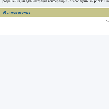
разрешения, ни администрация конференции «rus-canary.ru», ни phpBB Limi
Список форумов
Со