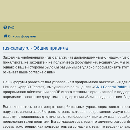
FAQ
Список форумов
rus-canary.ru - Общие правила
Заходя на конференцию «rus-canary.ru» (в дальнейшем «мы», «наш», «rus-can
пожалуйста, не заходите и не пользуйтесь форумами «rus-canary.ru». Мы о
однако с вашей стороны было бы разумным регулярно просматривать этот т
означает ваше согласие с ними.
Наши форумы работают под управлением программного обеспечения для с
Limited», «phpBB Teams»), выпущенного по лицензии «
GNU General Public L
программного обеспечения phpBB строго связаны с организацией и поддерж
определяет в качестве допустимого содержания и/или поведения в них. З
Вы соглашаетесь не размещать оскорбительных, угрожающих, клеветническ
нарушить законы вашей страны, страны, которая предоставляет услуги хос
вашему немедленному отключению от конференции, при этом ваш провайдер
проведения такой политики. Вы соглашаетесь с тем, что администраторы ф
своему усмотрению. Как пользователь вы согласны с тем, что введённая в