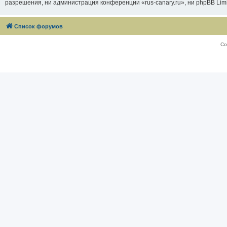
разрешения, ни администрация конференции «rus-canary.ru», ни phpBB Limi
Список форумов
Со