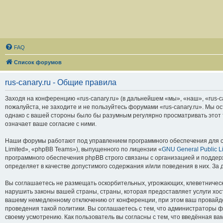
FAQ
Список форумов
rus-canary.ru - Общие правила
Заходя на конференцию «rus-canary.ru» (в дальнейшем «мы», «наш», «rus-can
пожалуйста, не заходите и не пользуйтесь форумами «rus-canary.ru». Мы о
однако с вашей стороны было бы разумным регулярно просматривать этот т
означает ваше согласие с ними.
Наши форумы работают под управлением программного обеспечения для с
Limited», «phpBB Teams»), выпущенного по лицензии «
GNU General Public L
программного обеспечения phpBB строго связаны с организацией и поддерж
определяет в качестве допустимого содержания и/или поведения в них. З
Вы соглашаетесь не размещать оскорбительных, угрожающих, клеветническ
нарушить законы вашей страны, страны, которая предоставляет услуги хос
вашему немедленному отключению от конференции, при этом ваш провайдер
проведения такой политики. Вы соглашаетесь с тем, что администраторы ф
своему усмотрению. Как пользователь вы согласны с тем, что введённая в