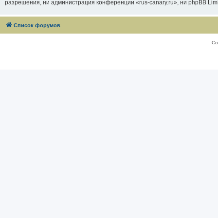
разрешения, ни администрация конференции «rus-canary.ru», ни phpBB Limi
Список форумов
Со