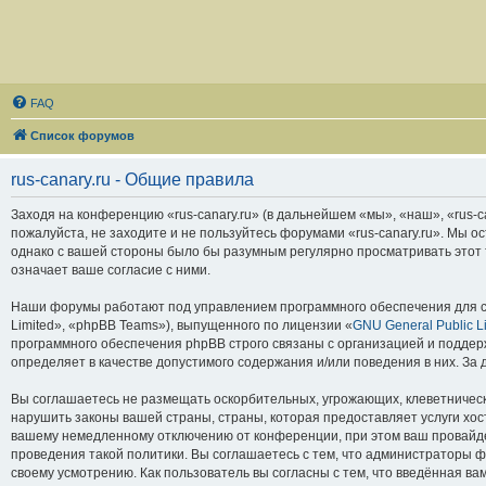
FAQ
Список форумов
rus-canary.ru - Общие правила
Заходя на конференцию «rus-canary.ru» (в дальнейшем «мы», «наш», «rus-can
пожалуйста, не заходите и не пользуйтесь форумами «rus-canary.ru». Мы о
однако с вашей стороны было бы разумным регулярно просматривать этот т
означает ваше согласие с ними.
Наши форумы работают под управлением программного обеспечения для с
Limited», «phpBB Teams»), выпущенного по лицензии «
GNU General Public L
программного обеспечения phpBB строго связаны с организацией и поддерж
определяет в качестве допустимого содержания и/или поведения в них. З
Вы соглашаетесь не размещать оскорбительных, угрожающих, клеветническ
нарушить законы вашей страны, страны, которая предоставляет услуги хос
вашему немедленному отключению от конференции, при этом ваш провайдер
проведения такой политики. Вы соглашаетесь с тем, что администраторы ф
своему усмотрению. Как пользователь вы согласны с тем, что введённая в