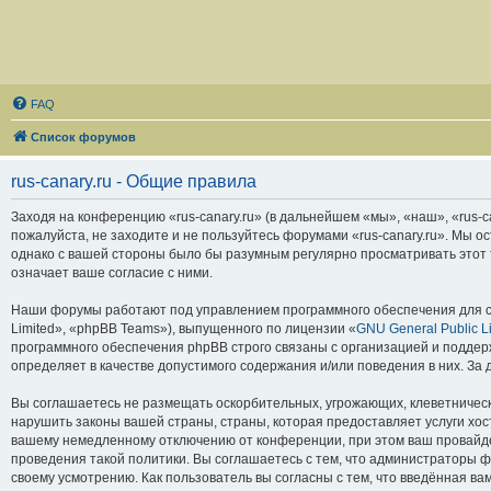
FAQ
Список форумов
rus-canary.ru - Общие правила
Заходя на конференцию «rus-canary.ru» (в дальнейшем «мы», «наш», «rus-can
пожалуйста, не заходите и не пользуйтесь форумами «rus-canary.ru». Мы о
однако с вашей стороны было бы разумным регулярно просматривать этот т
означает ваше согласие с ними.
Наши форумы работают под управлением программного обеспечения для с
Limited», «phpBB Teams»), выпущенного по лицензии «
GNU General Public L
программного обеспечения phpBB строго связаны с организацией и поддерж
определяет в качестве допустимого содержания и/или поведения в них. З
Вы соглашаетесь не размещать оскорбительных, угрожающих, клеветническ
нарушить законы вашей страны, страны, которая предоставляет услуги хос
вашему немедленному отключению от конференции, при этом ваш провайдер
проведения такой политики. Вы соглашаетесь с тем, что администраторы ф
своему усмотрению. Как пользователь вы согласны с тем, что введённая в