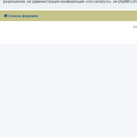
разрешения, ни администрация конференции «rus-canary.ru», ни phpBB Limi
Список форумов
Со