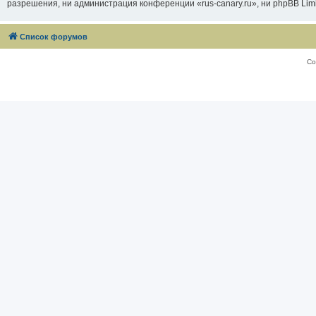
разрешения, ни администрация конференции «rus-canary.ru», ни phpBB Limi
Список форумов
Со