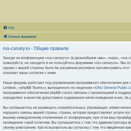
FAQ
Список форумов
rus-canary.ru - Общие правила
Заходя на конференцию «rus-canary.ru» (в дальнейшем «мы», «наш», «rus-can
пожалуйста, не заходите и не пользуйтесь форумами «rus-canary.ru». Мы о
однако с вашей стороны было бы разумным регулярно просматривать этот т
означает ваше согласие с ними.
Наши форумы работают под управлением программного обеспечения для с
Limited», «phpBB Teams»), выпущенного по лицензии «
GNU General Public L
программного обеспечения phpBB строго связаны с организацией и поддерж
определяет в качестве допустимого содержания и/или поведения в них. З
Вы соглашаетесь не размещать оскорбительных, угрожающих, клеветническ
нарушить законы вашей страны, страны, которая предоставляет услуги хос
вашему немедленному отключению от конференции, при этом ваш провайдер
проведения такой политики. Вы соглашаетесь с тем, что администраторы ф
своему усмотрению. Как пользователь вы согласны с тем, что введённая в