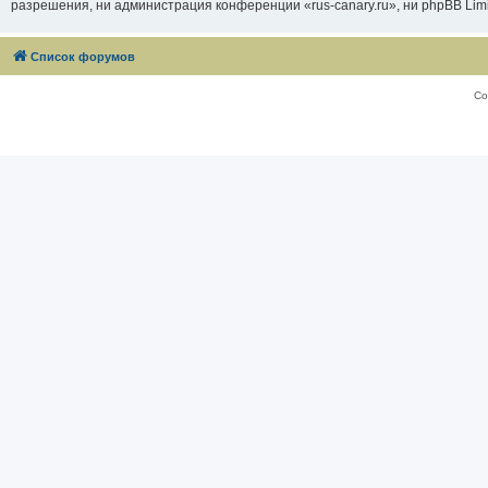
разрешения, ни администрация конференции «rus-canary.ru», ни phpBB Limi
Список форумов
Со