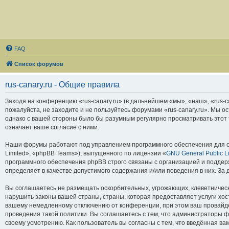
FAQ
Список форумов
rus-canary.ru - Общие правила
Заходя на конференцию «rus-canary.ru» (в дальнейшем «мы», «наш», «rus-can
пожалуйста, не заходите и не пользуйтесь форумами «rus-canary.ru». Мы о
однако с вашей стороны было бы разумным регулярно просматривать этот т
означает ваше согласие с ними.
Наши форумы работают под управлением программного обеспечения для с
Limited», «phpBB Teams»), выпущенного по лицензии «
GNU General Public L
программного обеспечения phpBB строго связаны с организацией и поддерж
определяет в качестве допустимого содержания и/или поведения в них. З
Вы соглашаетесь не размещать оскорбительных, угрожающих, клеветническ
нарушить законы вашей страны, страны, которая предоставляет услуги хос
вашему немедленному отключению от конференции, при этом ваш провайдер
проведения такой политики. Вы соглашаетесь с тем, что администраторы ф
своему усмотрению. Как пользователь вы согласны с тем, что введённая в