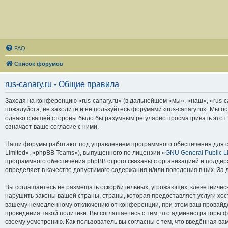
FAQ
Список форумов
rus-canary.ru - Общие правила
Заходя на конференцию «rus-canary.ru» (в дальнейшем «мы», «наш», «rus-can
пожалуйста, не заходите и не пользуйтесь форумами «rus-canary.ru». Мы о
однако с вашей стороны было бы разумным регулярно просматривать этот т
означает ваше согласие с ними.
Наши форумы работают под управлением программного обеспечения для с
Limited», «phpBB Teams»), выпущенного по лицензии «
GNU General Public L
программного обеспечения phpBB строго связаны с организацией и поддерж
определяет в качестве допустимого содержания и/или поведения в них. З
Вы соглашаетесь не размещать оскорбительных, угрожающих, клеветническ
нарушить законы вашей страны, страны, которая предоставляет услуги хос
вашему немедленному отключению от конференции, при этом ваш провайдер
проведения такой политики. Вы соглашаетесь с тем, что администраторы ф
своему усмотрению. Как пользователь вы согласны с тем, что введённая в