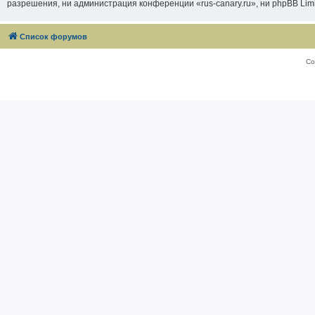
разрешения, ни администрация конференции «rus-canary.ru», ни phpBB Limi
Список форумов
Со