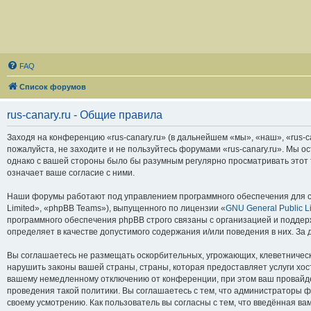
FAQ
Список форумов
rus-canary.ru - Общие правила
Заходя на конференцию «rus-canary.ru» (в дальнейшем «мы», «наш», «rus-can
пожалуйста, не заходите и не пользуйтесь форумами «rus-canary.ru». Мы о
однако с вашей стороны было бы разумным регулярно просматривать этот т
означает ваше согласие с ними.
Наши форумы работают под управлением программного обеспечения для с
Limited», «phpBB Teams»), выпущенного по лицензии «
GNU General Public L
программного обеспечения phpBB строго связаны с организацией и поддерж
определяет в качестве допустимого содержания и/или поведения в них. З
Вы соглашаетесь не размещать оскорбительных, угрожающих, клеветническ
нарушить законы вашей страны, страны, которая предоставляет услуги хос
вашему немедленному отключению от конференции, при этом ваш провайдер
проведения такой политики. Вы соглашаетесь с тем, что администраторы ф
своему усмотрению. Как пользователь вы согласны с тем, что введённая в