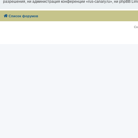
разрешения, ни администрация конференции «rus-canary.ru», ни phpBB Limi
Список форумов
Со