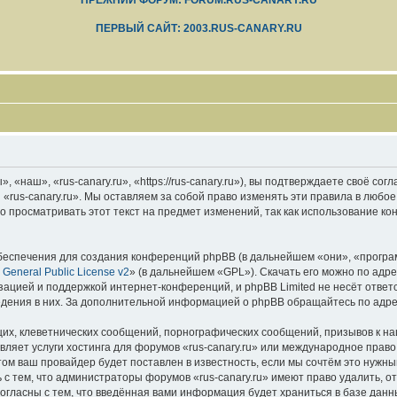
ПРЕЖНИЙ ФОРУМ: FORUM.RUS-CANARY.RU
ПЕРВЫЙ САЙТ: 2003.RUS-CANARY.RU
 «наш», «rus-canary.ru», «https://rus-canary.ru»), вы подтверждаете своё со
 «rus-canary.ru». Мы оставляем за собой право изменять эти правила в любое
 просматривать этот текст на предмет изменений, так как использование ко
еспечения для создания конференций phpBB (в дальнейшем «они», «програ
General Public License v2
» (в дальнейшем «GPL»). Скачать его можно по адр
зацией и поддержкой интернет-конференций, и phpBB Limited не несёт ответ
ведения в них. За дополнительной информацией о phpBB обращайтесь по адр
их, клеветнических сообщений, порнографических сообщений, призывов к на
вляет услуги хостинга для форумов «rus-canary.ru» или международное прав
м ваш провайдер будет поставлен в известность, если мы сочтём это нужны
с тем, что администраторы форумов «rus-canary.ru» имеют право удалить, о
согласны с тем, что введённая вами информация будет храниться в базе дан