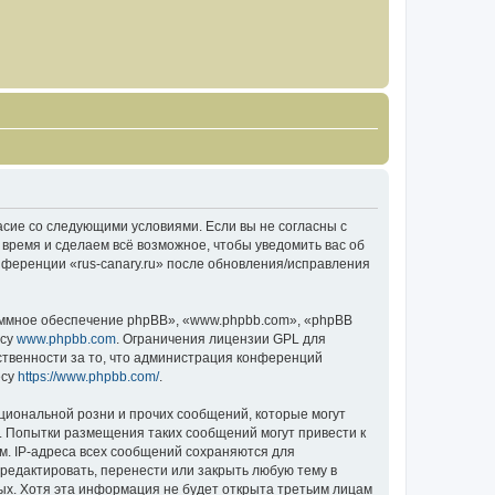
гласие со следующими условиями. Если вы не согласны с
 время и сделаем всё возможное, чтобы уведомить вас об
нференции «rus-canary.ru» после обновления/исправления
ммное обеспечение phpBB», «www.phpbb.com», «phpBB
есу
www.phpbb.com
. Ограничения лицензии GPL для
ственности за то, что администрация конференций
есу
https://www.phpbb.com/
.
циональной розни и прочих сообщений, которые могут
о. Попытки размещения таких сообщений могут привести к
м. IP-адреса всех сообщений сохраняются для
тредактировать, перенести или закрыть любую тему в
ных. Хотя эта информация не будет открыта третьим лицам