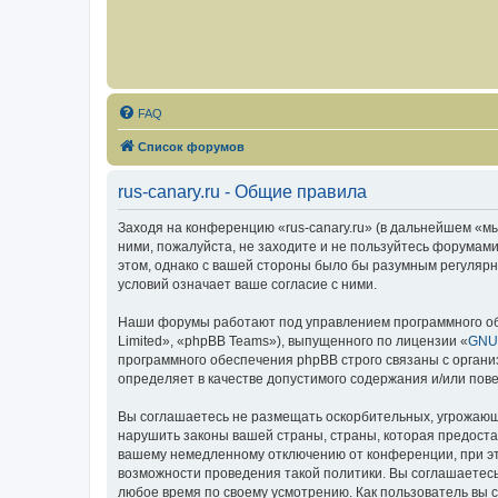
FAQ
Список форумов
rus-canary.ru - Общие правила
Заходя на конференцию «rus-canary.ru» (в дальнейшем «мы»,
ними, пожалуйста, не заходите и не пользуйтесь форумами
этом, однако с вашей стороны было бы разумным регулярно
условий означает ваше согласие с ними.
Наши форумы работают под управлением программного об
Limited», «phpBB Teams»), выпущенного по лицензии «
GNU 
программного обеспечения phpBB строго связаны с органи
определяет в качестве допустимого содержания и/или по
Вы соглашаетесь не размещать оскорбительных, угрожающ
нарушить законы вашей страны, страны, которая предоста
вашему немедленному отключению от конференции, при это
возможности проведения такой политики. Вы соглашаетесь 
любое время по своему усмотрению. Как пользователь вы 