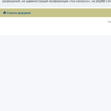
разрешения, ни администрация конференции «rus-canary.ru», ни phpBB Limi
Список форумов
Со