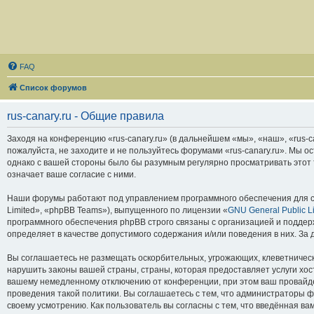
FAQ
Список форумов
rus-canary.ru - Общие правила
Заходя на конференцию «rus-canary.ru» (в дальнейшем «мы», «наш», «rus-can
пожалуйста, не заходите и не пользуйтесь форумами «rus-canary.ru». Мы о
однако с вашей стороны было бы разумным регулярно просматривать этот т
означает ваше согласие с ними.
Наши форумы работают под управлением программного обеспечения для с
Limited», «phpBB Teams»), выпущенного по лицензии «
GNU General Public L
программного обеспечения phpBB строго связаны с организацией и поддерж
определяет в качестве допустимого содержания и/или поведения в них. З
Вы соглашаетесь не размещать оскорбительных, угрожающих, клеветническ
нарушить законы вашей страны, страны, которая предоставляет услуги хос
вашему немедленному отключению от конференции, при этом ваш провайдер
проведения такой политики. Вы соглашаетесь с тем, что администраторы ф
своему усмотрению. Как пользователь вы согласны с тем, что введённая в