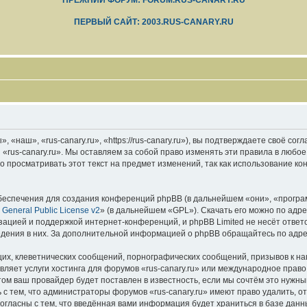
ПРЕЖНИЙ ФОРУМ: FORUM.RUS-CANARY.RU
ПЕРВЫЙ САЙТ: 2003.RUS-CANARY.RU
 «наш», «rus-canary.ru», «https://rus-canary.ru»), вы подтверждаете своё со
 «rus-canary.ru». Мы оставляем за собой право изменять эти правила в любое
 просматривать этот текст на предмет изменений, так как использование ко
еспечения для создания конференций phpBB (в дальнейшем «они», «програ
General Public License v2
» (в дальнейшем «GPL»). Скачать его можно по адр
зацией и поддержкой интернет-конференций, и phpBB Limited не несёт ответ
ведения в них. За дополнительной информацией о phpBB обращайтесь по адр
их, клеветнических сообщений, порнографических сообщений, призывов к на
вляет услуги хостинга для форумов «rus-canary.ru» или международное прав
м ваш провайдер будет поставлен в известность, если мы сочтём это нужны
с тем, что администраторы форумов «rus-canary.ru» имеют право удалить, о
согласны с тем, что введённая вами информация будет храниться в базе дан