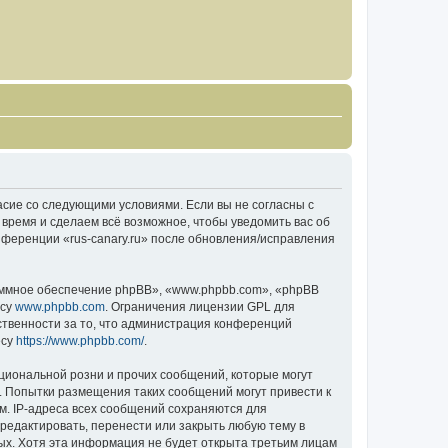
гласие со следующими условиями. Если вы не согласны с
 время и сделаем всё возможное, чтобы уведомить вас об
нференции «rus-canary.ru» после обновления/исправления
ммное обеспечение phpBB», «www.phpbb.com», «phpBB
есу
www.phpbb.com
. Ограничения лицензии GPL для
ственности за то, что администрация конференций
есу
https://www.phpbb.com/
.
циональной розни и прочих сообщений, которые могут
о. Попытки размещения таких сообщений могут привести к
м. IP-адреса всех сообщений сохраняются для
тредактировать, перенести или закрыть любую тему в
ных. Хотя эта информация не будет открыта третьим лицам