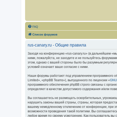
FAQ
Список форумов
rus-canary.ru - Общие правила
Заходя на конференцию «rus-canary.ru» (в дальнейшем «мы»,
ними, пожалуйста, не заходите и не пользуйтесь форумами
этом, однако с вашей стороны было бы разумным регулярно
условий означает ваше согласие с ними.
Наши форумы работают под управлением программного об
Limited», «phpBB Teams»), выпущенного по лицензии «
GNU 
программного обеспечения phpBB строго связаны с органи
определяет в качестве допустимого содержания и/или по
Вы соглашаетесь не размещать оскорбительных, угрожающ
нарушить законы вашей страны, страны, которая предоста
вашему немедленному отключению от конференции, при это
возможности проведения такой политики. Вы соглашаетесь 
любое время по своему усмотрению. Как пользователь вы 