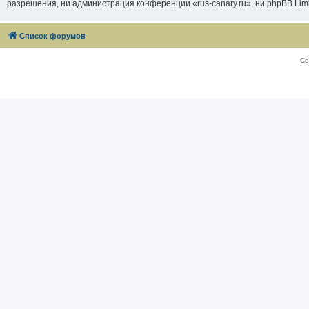
разрешения, ни администрация конференции «rus-canary.ru», ни phpBB Limi
Список форумов
Со