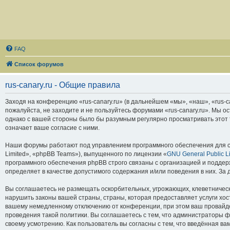
FAQ
Список форумов
rus-canary.ru - Общие правила
Заходя на конференцию «rus-canary.ru» (в дальнейшем «мы», «наш», «rus-can
пожалуйста, не заходите и не пользуйтесь форумами «rus-canary.ru». Мы о
однако с вашей стороны было бы разумным регулярно просматривать этот т
означает ваше согласие с ними.
Наши форумы работают под управлением программного обеспечения для с
Limited», «phpBB Teams»), выпущенного по лицензии «
GNU General Public L
программного обеспечения phpBB строго связаны с организацией и поддерж
определяет в качестве допустимого содержания и/или поведения в них. З
Вы соглашаетесь не размещать оскорбительных, угрожающих, клеветническ
нарушить законы вашей страны, страны, которая предоставляет услуги хос
вашему немедленному отключению от конференции, при этом ваш провайдер
проведения такой политики. Вы соглашаетесь с тем, что администраторы ф
своему усмотрению. Как пользователь вы согласны с тем, что введённая в