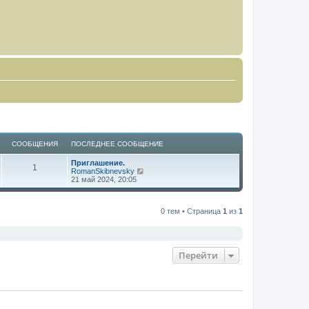
СООБЩЕНИЯ
ПОСЛЕДНЕЕ СООБЩЕНИЕ
Приглашение.
1
П
RomanSkibnevsky
е
21 май 2024, 20:05
р
е
й
0 тем • Страница
1
из
1
т
и
к
п
о
с
Перейти
л
е
д
н
е
м