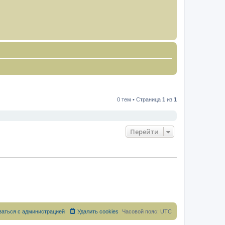
0 тем • Страница
1
из
1
Перейти
заться с администрацией
Удалить cookies
Часовой пояс:
UTC