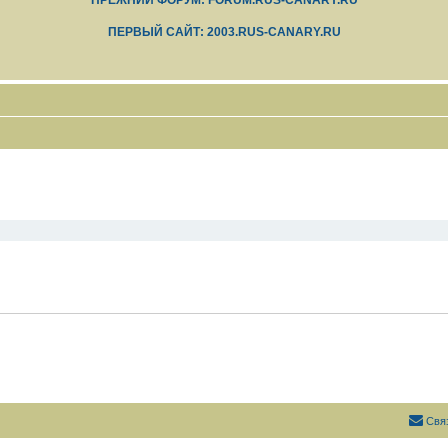
ПРЕЖНИЙ ФОРУМ: FORUM.RUS-CANARY.RU
ПЕРВЫЙ САЙТ: 2003.RUS-CANARY.RU
Свя