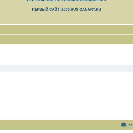
ПРЕЖНИЙ ФОРУМ: FORUM.RUS-CANARY.RU
ПЕРВЫЙ САЙТ: 2003.RUS-CANARY.RU
Свя