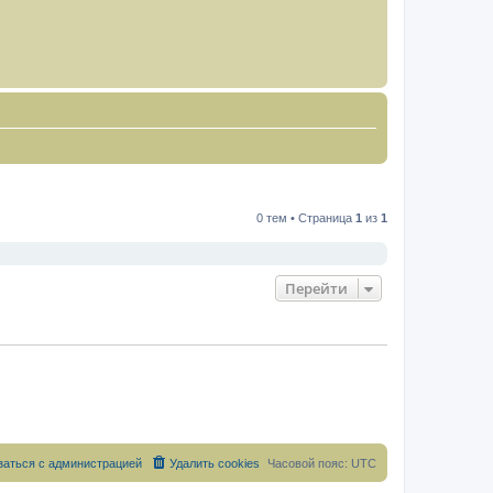
0 тем • Страница
1
из
1
Перейти
заться с администрацией
Удалить cookies
Часовой пояс:
UTC