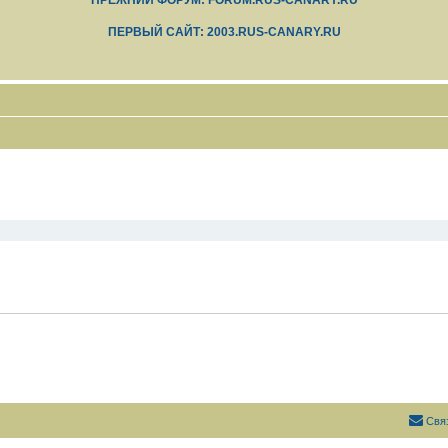
ПРЕЖНИЙ ФОРУМ: FORUM.RUS-CANARY.RU
ПЕРВЫЙ САЙТ: 2003.RUS-CANARY.RU
Свя