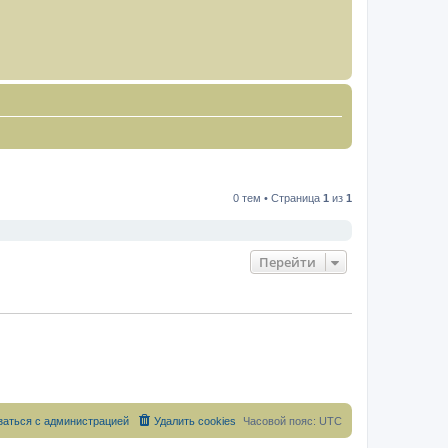
0 тем • Страница
1
из
1
Перейти
заться с администрацией
Удалить cookies
Часовой пояс:
UTC