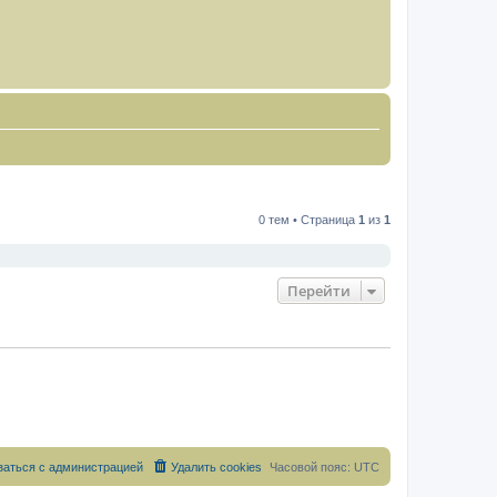
0 тем • Страница
1
из
1
Перейти
заться с администрацией
Удалить cookies
Часовой пояс:
UTC