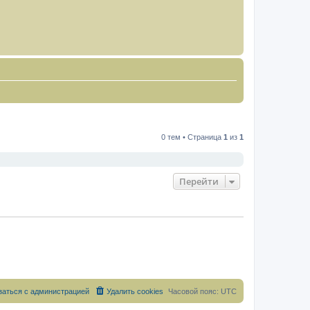
0 тем • Страница
1
из
1
Перейти
заться с администрацией
Удалить cookies
Часовой пояс:
UTC