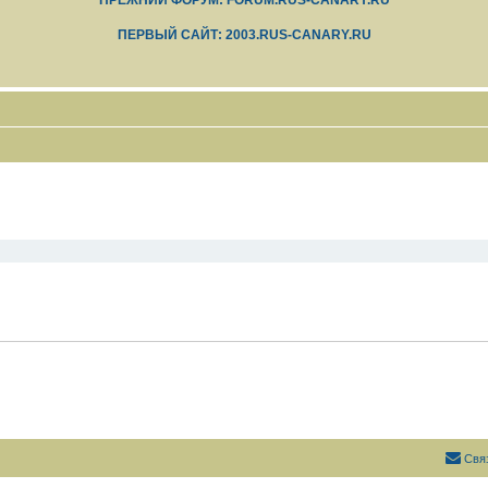
ПРЕЖНИЙ ФОРУМ: FORUM.RUS-CANARY.RU
ПЕРВЫЙ САЙТ: 2003.RUS-CANARY.RU
Свя