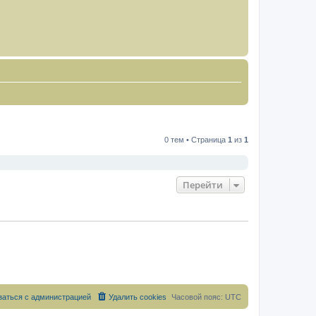
0 тем • Страница
1
из
1
Перейти
заться с администрацией
Удалить cookies
Часовой пояс:
UTC