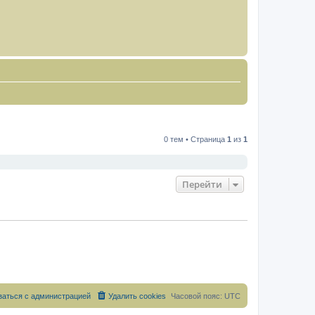
0 тем • Страница
1
из
1
Перейти
заться с администрацией
Удалить cookies
Часовой пояс:
UTC