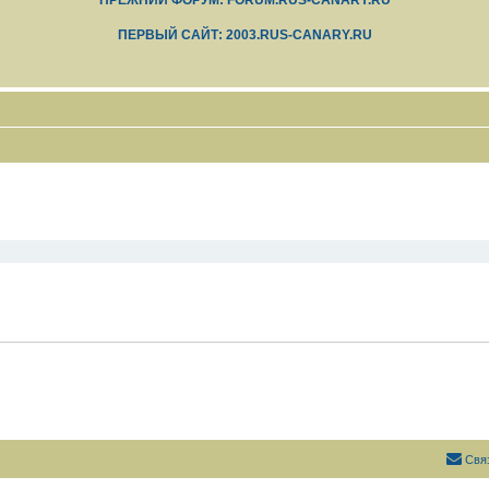
ПРЕЖНИЙ ФОРУМ: FORUM.RUS-CANARY.RU
ПЕРВЫЙ САЙТ: 2003.RUS-CANARY.RU
Свя