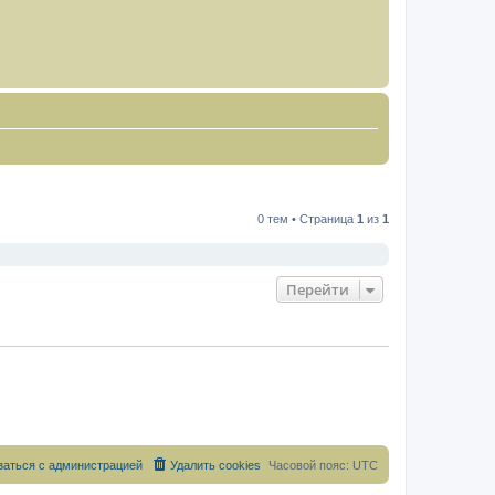
0 тем • Страница
1
из
1
Перейти
заться с администрацией
Удалить cookies
Часовой пояс:
UTC