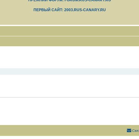
ПРЕЖНИЙ ФОРУМ: FORUM.RUS-CANARY.RU
ПЕРВЫЙ САЙТ: 2003.RUS-CANARY.RU
Свя