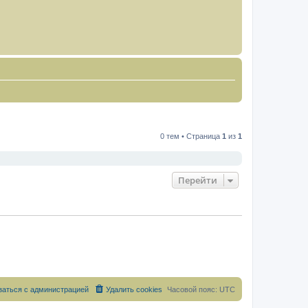
0 тем • Страница
1
из
1
Перейти
заться с администрацией
Удалить cookies
Часовой пояс:
UTC