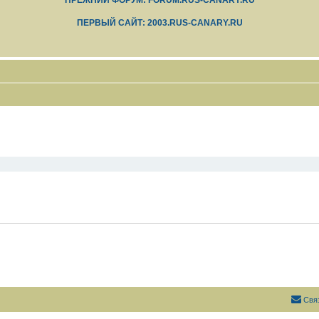
ПРЕЖНИЙ ФОРУМ: FORUM.RUS-CANARY.RU
ПЕРВЫЙ САЙТ: 2003.RUS-CANARY.RU
Свя