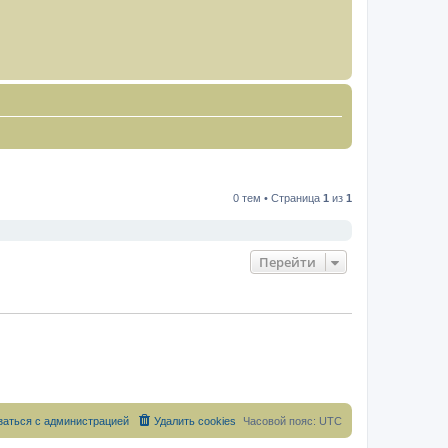
0 тем • Страница
1
из
1
Перейти
заться с администрацией
Удалить cookies
Часовой пояс:
UTC