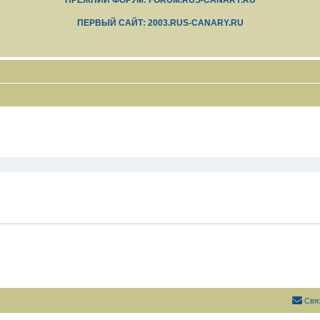
ПРЕЖНИЙ ФОРУМ: FORUM.RUS-CANARY.RU
ПЕРВЫЙ САЙТ: 2003.RUS-CANARY.RU
Свя