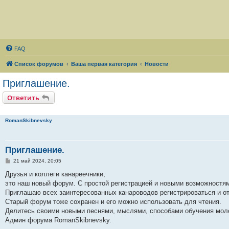
FAQ
Список форумов
Ваша первая категория
Новости
Приглашение.
Ответить
RomanSkibnevsky
Приглашение.
С
21 май 2024, 20:05
о
о
Друзья и коллеги канареечники,
б
это наш новый форум. С простой регистрацией и новыми возможностя
щ
е
Приглашаю всех заинтересованных канароводов регистрироваться и от
н
Старый форум тоже сохранен и его можно использовать для чтения.
и
е
Делитесь своими новыми песнями, мыслями, способами обучения молод
Админ форума RomanSkibnevsky.