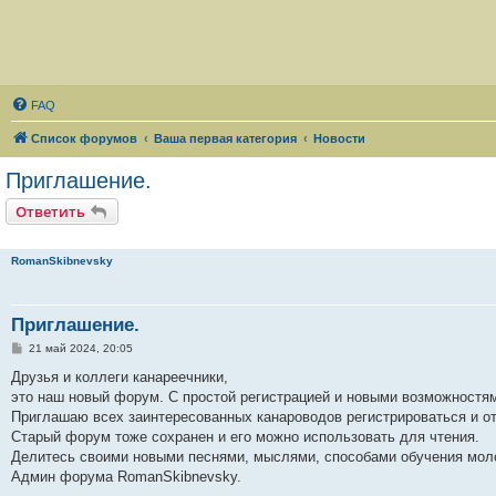
FAQ
Список форумов
Ваша первая категория
Новости
Приглашение.
Ответить
RomanSkibnevsky
Приглашение.
С
21 май 2024, 20:05
о
о
Друзья и коллеги канареечники,
б
это наш новый форум. С простой регистрацией и новыми возможностя
щ
е
Приглашаю всех заинтересованных канароводов регистрироваться и от
н
Старый форум тоже сохранен и его можно использовать для чтения.
и
е
Делитесь своими новыми песнями, мыслями, способами обучения молод
Админ форума RomanSkibnevsky.