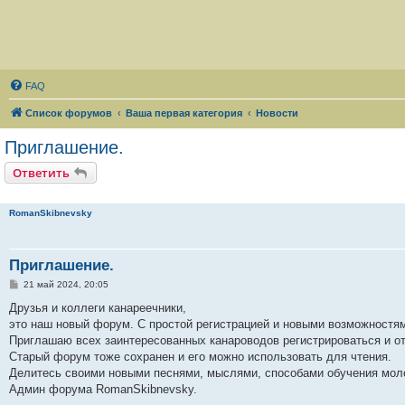
FAQ
Список форумов
Ваша первая категория
Новости
Приглашение.
Ответить
RomanSkibnevsky
Приглашение.
С
21 май 2024, 20:05
о
о
Друзья и коллеги канареечники,
б
это наш новый форум. С простой регистрацией и новыми возможностя
щ
е
Приглашаю всех заинтересованных канароводов регистрироваться и от
н
Старый форум тоже сохранен и его можно использовать для чтения.
и
е
Делитесь своими новыми песнями, мыслями, способами обучения молод
Админ форума RomanSkibnevsky.