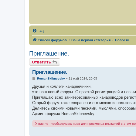
FAQ
Список форумов
Ваша первая категория
Новости
Приглашение.
Ответить
Приглашение.
С
RomanSkibnevsky
»
21 май 2024, 20:05
о
о
Друзья и коллеги канареечники,
б
это наш новый форум. С простой регистрацией и новы
щ
е
Приглашаю всех заинтересованных канароводов регист
н
Старый форум тоже сохранен и его можно использоват
и
е
Делитесь своими новыми песнями, мыслями, способами
Админ форума RomanSkibnevsky.
У вас нет необходимых прав для просмотра вложений в этом с