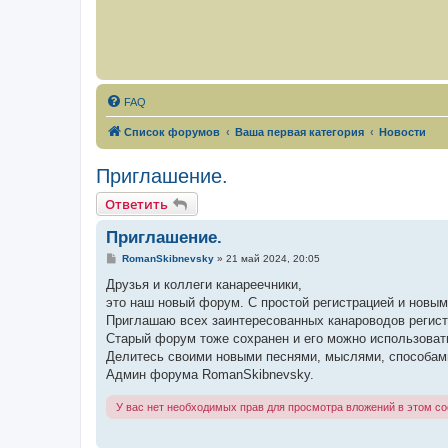
FAQ
Список форумов
Ваша первая категория
Новости
Приглашение.
Ответить
Приглашение.
С
RomanSkibnevsky
»
21 май 2024, 20:05
о
о
Друзья и коллеги канареечники,
б
это наш новый форум. С простой регистрацией и новы
щ
е
Приглашаю всех заинтересованных канароводов регист
н
Старый форум тоже сохранен и его можно использоват
и
е
Делитесь своими новыми песнями, мыслями, способами
Админ форума RomanSkibnevsky.
У вас нет необходимых прав для просмотра вложений в этом с